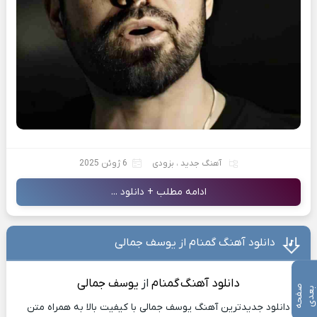
آهنگ جدید
،
بزودی
6 ژوئن 2025
ادامه مطلب + دانلود ...
دانلود آهنگ گمنام از یوسف جمالی
دانلود آهنگ
گمنام
از
یوسف جمالی
ص
ف
ح
ه
ع
د
ب
ی
دانلود جدیدترین آهنگ یوسف جمالی با کیفیت بالا به همراه متن