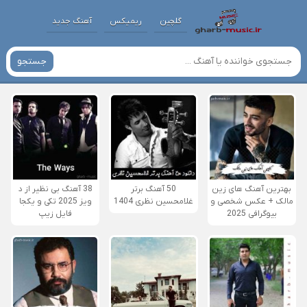
گلچین
ریمیکس
آهنگ جدید
جستجو
بهترین آهنگ های زین
50 آهنگ برتر
38 آهنگ بی نظیر از د
مالک + عکس شخصی و
غلامحسین نظری 1404
ویز 2025 تکی و یکجا
بیوگرافی 2025
فایل زیپ