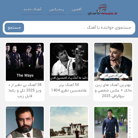
گلچین
ریمیکس
آهنگ جدید
جستجو
بهترین آهنگ های زین
50 آهنگ برتر
38 آهنگ بی نظیر از د
مالک + عکس شخصی و
غلامحسین نظری 1404
ویز 2025 تکی و یکجا
بیوگرافی 2025
فایل زیپ