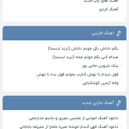
آهنگ های پاپ جدید
آهنگ کردی
اهنگ فارسی
بگم داداش بگی جونم داداش (ترند اینستا)
صدام کنی بگم جونم عمه (ترند اینستا)
پتک شروین حاجی پور
قول میدم تا تهش کنارت بمونم قول بده تا تهش
واله آرمین کوشکباغی
آهنگ مازنی جدید
دانلود آهنگ امونتی از محسن نصری و جاسم خدارحمی
دانلود آهنگ الهی گندم خوشه نمیره عامارا از علیرضا باباجانی