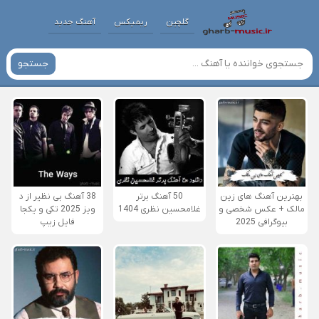
گلچین
ریمیکس
آهنگ جدید
جستجو
بهترین آهنگ های زین
50 آهنگ برتر
38 آهنگ بی نظیر از د
مالک + عکس شخصی و
غلامحسین نظری 1404
ویز 2025 تکی و یکجا
بیوگرافی 2025
فایل زیپ