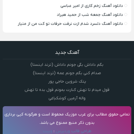
دانلود آهنگ زخم کاری از امیر عباسی
دانلود آهنگ جمعه شب از حمید هیراد
دانلود آهنگ دلسرد شدم ازت نرفت حرفات تو کت من از متیار
آهنگ جدید
بگم داداش بگی جونم داداش (ترند اینستا)
صدام کنی بگم جونم عمه (ترند اینستا)
پتک شروین حاجی پور
قول میدم تا تهش کنارت بمونم قول بده تا تهش
واله آرمین کوشکباغی
تمامی حقوق مطالب برای غرب موزیک محفوظ است و هرگونه کپی برداری
بدون ذکر منبع ممنوع می باشد.
طراحی قالب وردپرس
:
وبیت