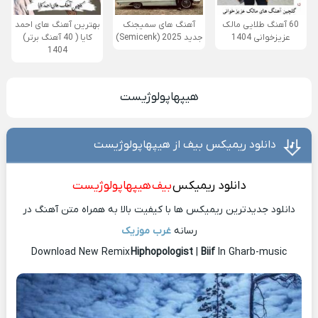
60 آهنگ طلایی مالک
آهنگ های سمیجنک
بهترین آهنگ های احمد
عزیزخوانی 1404
جدید 2025 (Semicenk)
کایا ( 40 آهنگ برتر)
1404
هیپهاپولوژیست
دانلود ریمیکس بیف از هیپهاپولوژیست
دانلود ریمیکس
بیف
هیپهاپولوژیست
دانلود جدیدترین ریمیکس ها با کیفیت بالا به همراه متن آهنگ در
رسانه
غرب موزیک
Download New Remix
Hiphopologist
|
Biif
In Gharb-music