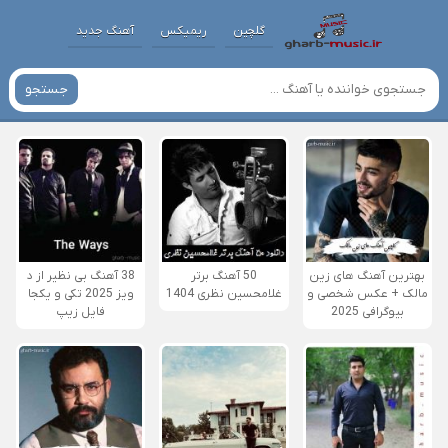
گلچین
ریمیکس
آهنگ جدید
جستجو
بهترین آهنگ های زین
50 آهنگ برتر
38 آهنگ بی نظیر از د
مالک + عکس شخصی و
غلامحسین نظری 1404
ویز 2025 تکی و یکجا
بیوگرافی 2025
فایل زیپ