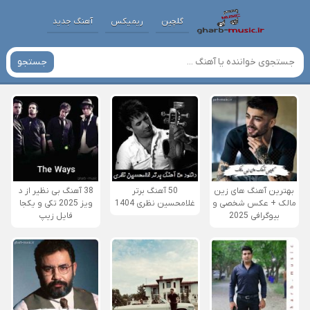
گلچین
ریمیکس
آهنگ جدید
جستجو
بهترین آهنگ های زین
50 آهنگ برتر
38 آهنگ بی نظیر از د
مالک + عکس شخصی و
غلامحسین نظری 1404
ویز 2025 تکی و یکجا
بیوگرافی 2025
فایل زیپ