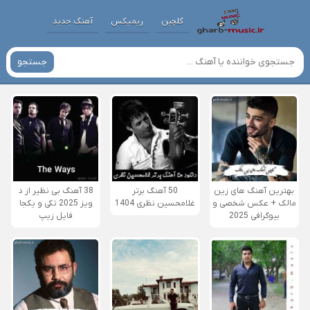
گلچین
ریمیکس
آهنگ جدید
جستجو
بهترین آهنگ های زین
50 آهنگ برتر
38 آهنگ بی نظیر از د
مالک + عکس شخصی و
غلامحسین نظری 1404
ویز 2025 تکی و یکجا
بیوگرافی 2025
فایل زیپ