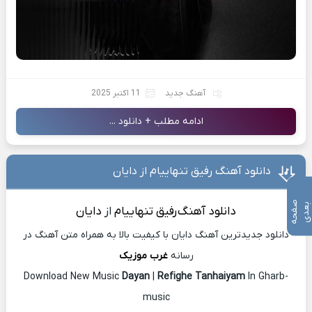
آهنگ جدید
11 اکتبر 2025
ادامه مطلب + دانلود ...
دانلود آهنگ رفیق تنهاییام از دایان
ص
ف
ح
ه
ع
د
ب
ی
دانلود آهنگ
رفیق تنهاییام
از
دایان
دانلود جدیدترین آهنگ دایان با کیفیت بالا به همراه متن آهنگ در
رسانه
غرب موزیک
Download New Music
Dayan
|
Refighe Tanhaiyam
In Gharb-
music