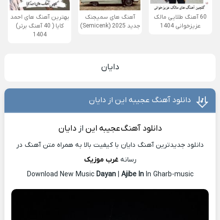
60 آهنگ طلایی مالک
آهنگ های سمیجنک
بهترین آهنگ های احمد
عزیزخوانی 1404
جدید 2025 (Semicenk)
کایا ( 40 آهنگ برتر)
1404
دایان
دانلود آهنگ عجیبه این از دایان
دانلود آهنگ
عجیبه این
از
دایان
دانلود جدیدترین آهنگ دایان با کیفیت بالا به همراه متن آهنگ در
رسانه
غرب موزیک
Download New Music
Dayan
|
Ajibe In
In Gharb-music