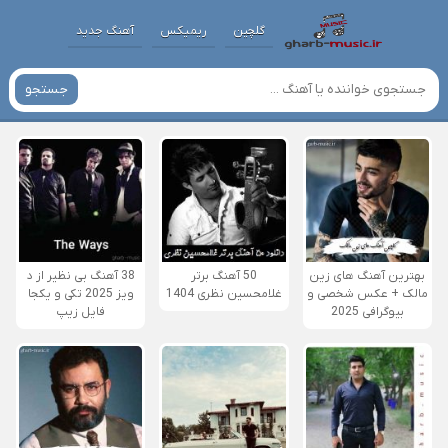
گلچین
ریمیکس
آهنگ جدید
جستجو
بهترین آهنگ های زین
50 آهنگ برتر
38 آهنگ بی نظیر از د
مالک + عکس شخصی و
غلامحسین نظری 1404
ویز 2025 تکی و یکجا
بیوگرافی 2025
فایل زیپ