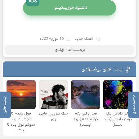
ADS
دانلــود موزیــکیـــو
آهنگ جدید
16 فوریه 2023
برچسب ها :
اوتلاو
پست های پیشنهادی
پست بعدی
پست قبلی
بگم داداش بگی
صدام کنی بگم
پتک شروین حاجی
قول میدم تا
جونم داداش (ترند
جونم عمه (ترند
پور
تهش کنارت
اینستا)
اینستا)
بمونم قول بده تا
تهش