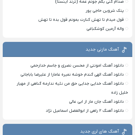
صدام کنی بگم جونم عمه (ترند اینستا)
پتک شروین حاجی پور
قول میدم تا تهش کنارت بمونم قول بده تا تهش
واله آرمین کوشکباغی
آهنگ مازنی جدید
دانلود آهنگ امونتی از محسن نصری و جاسم خدارحمی
دانلود آهنگ الهی گندم خوشه نمیره عامارا از علیرضا باباجانی
دانلود آهنگ خدایی جدایی حق من نئیه ندارمه گناهی از مهیار
خلیل زاده
دانلود آهنگ جان مار از ابی عالی
دانلود آهنگ ۲ راهی از ابوالفضل اسماعیل نژاد
آهنگ های لری جدید