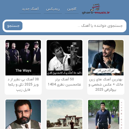
گلچین
ریمیکس
آهنگ جدید
جستجو
بهترین آهنگ های زین
50 آهنگ برتر
38 آهنگ بی نظیر از د
مالک + عکس شخصی و
غلامحسین نظری 1404
ویز 2025 تکی و یکجا
بیوگرافی 2025
فایل زیپ