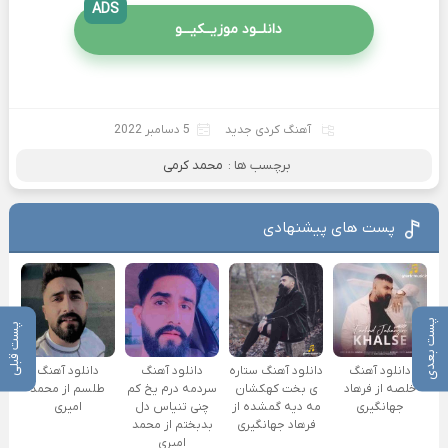
ADS
دانلــود موزیــکیـــو
آهنگ کردی جدید
5 دسامبر 2022
برچسب ها :
محمد کرمی
پست های پیشنهادی
پست بعدی
پست قبلی
دانلود آهنگ
دانلود آهنگ
دانلود آهنگ ستاره
دانلود آهنگ
طلسم از محمد
خلصه از فرهاد
ی بخت کهکشان
سردمه درم یخ کم
امیری
جهانگیری
مه دیه گمشده از
چنی تنیاس دل
فرهاد جهانگیری
بدبختم از محمد
امیری