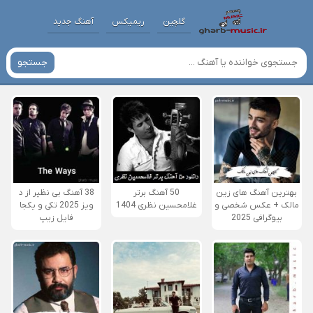
گلچین
ریمیکس
آهنگ جدید
جستجو
بهترین آهنگ های زین
50 آهنگ برتر
38 آهنگ بی نظیر از د
مالک + عکس شخصی و
غلامحسین نظری 1404
ویز 2025 تکی و یکجا
بیوگرافی 2025
فایل زیپ