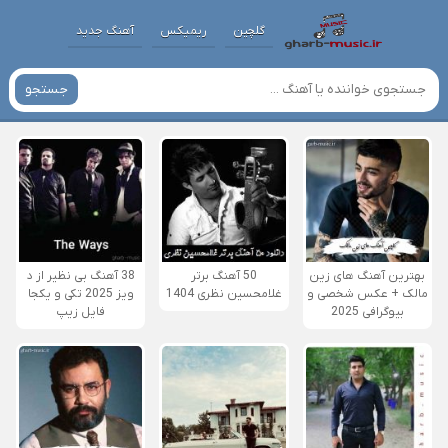
گلچین
ریمیکس
آهنگ جدید
جستجو
بهترین آهنگ های زین
50 آهنگ برتر
38 آهنگ بی نظیر از د
مالک + عکس شخصی و
غلامحسین نظری 1404
ویز 2025 تکی و یکجا
بیوگرافی 2025
فایل زیپ