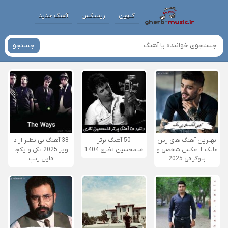
گلچین
ریمیکس
آهنگ جدید
جستجو
بهترین آهنگ های زین
50 آهنگ برتر
38 آهنگ بی نظیر از د
مالک + عکس شخصی و
غلامحسین نظری 1404
ویز 2025 تکی و یکجا
بیوگرافی 2025
فایل زیپ