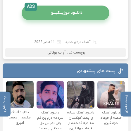
ADS
دانلــود موزیــکیـــو
آهنگ کردی جدید
11 اکتبر 2022
برچسب ها :
آوات بوکانی
پست های پیشنهادی
پست بعدی
پست قبلی
دانلود آهنگ
دانلود آهنگ
دانلود آهنگ ستاره
دانلود آهنگ
طلسم از محمد
خلصه از فرهاد
ی بخت کهکشان
سردمه درم یخ کم
امیری
جهانگیری
مه دیه گمشده از
چنی تنیاس دل
فرهاد جهانگیری
بدبختم از محمد