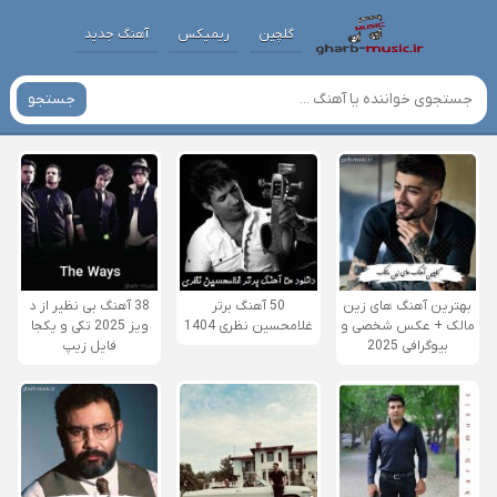
گلچین
ریمیکس
آهنگ جدید
جستجو
بهترین آهنگ های زین
50 آهنگ برتر
38 آهنگ بی نظیر از د
مالک + عکس شخصی و
غلامحسین نظری 1404
ویز 2025 تکی و یکجا
بیوگرافی 2025
فایل زیپ