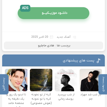
ADS
دانلــود موزیــکیـــو
آهنگ جدید
20 اکتبر 2025
برچسب ها :
هادی حاجلیو
پست های پیشنهادی
پست بعدی
پست قبلی
باز شب شد مهراد
از شب بپرسید
کیه از تو نخونه
تا ابدو یک روز و
جم
یوسف زمانی
کیه با تو نمونه
یک دقیقه یه
(هوش مصنوعی)
عشقمه حامد