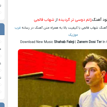
ت
لود آهنگ
زانم دوسی تر گردیده
از
شهاب فالجی
آهنگ شهاب فالجی با کیفیت بالا به همراه متن آهنگ در رسانه
غرب
موزیک
Download New Music
Shahab Faleji
|
Zanem Dosi Ter
In 
خ
ع
ن