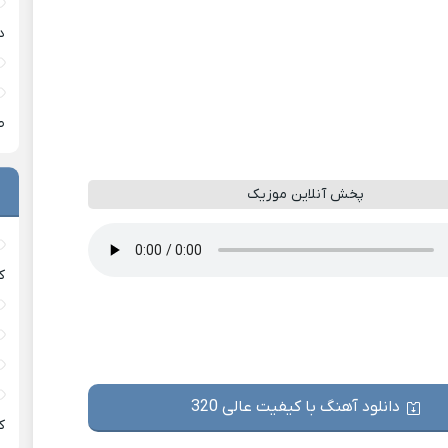
د
ط
پخش آنلاین موزیک
ک
دانلود آهنگ با کیفیت عالی 320
ک