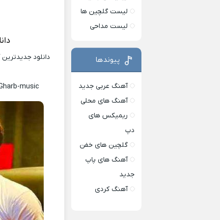
لیست گلچین ها
لیست مداحی
دان
دانلود جدیدترین 
پیوندها
آهنگ عربی جدید
Gharb-music
آهنگ های محلی
ریمیکس های
دپ
گلچین های خفن
آهنگ های پاپ
جدید
آهنگ کردی