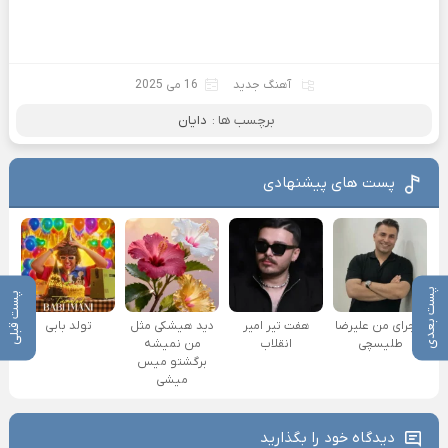
آهنگ جدید
16 می 2025
برچسب ها :
دایان
پست های پیشنهادی
پست بعدی
پست قبلی
ماجرای من علیرضا
هفت تیر امیر
دید هیشکی مثل
تولد بابی
طلیسچی
انقلاب
من نمیشه
برگشتو میس
میشی
دیدگاه خود را بگذارید