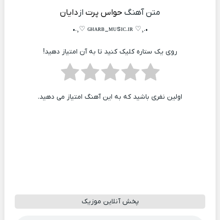
متن آهنگ
حواس پرت
از
دایان
•.¸♡ ɢʜᴀʀʙ_ᴍᴜsɪᴄ.ɪʀ ♡¸.•
روی یک ستاره کلیک کنید تا به آن امتیاز دهید!
اولین نفری باشید که به این آهنگ امتیاز می دهید.
پخش آنلاین موزیک