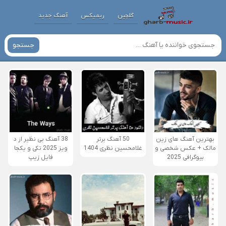
گلچین
ریمیکس
آهنگ جدید
جستجو
بهترین آهنگ های زین
50 آهنگ برتر
38 آهنگ بی نظیر از د
مالک + عکس شخصی و
غلامحسین نظری 1404
ویز 2025 تکی و یکجا
بیوگرافی 2025
فایل زیپ