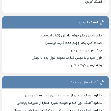
آهنگ کردی
اهنگ فارسی
بگم داداش بگی جونم داداش (ترند اینستا)
صدام کنی بگم جونم عمه (ترند اینستا)
پتک شروین حاجی پور
قول میدم تا تهش کنارت بمونم قول بده تا تهش
واله آرمین کوشکباغی
آهنگ مازنی جدید
دانلود آهنگ امونتی از محسن نصری و جاسم خدارحمی
دانلود آهنگ الهی گندم خوشه نمیره عامارا از علیرضا باباجانی
دانلود آهنگ خدایی جدایی حق من نئیه ندارمه گناهی از مهیار