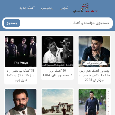
گلچین
ریمیکس
آهنگ جدید
جستجو
بهترین آهنگ های زین
50 آهنگ برتر
38 آهنگ بی نظیر از د
مالک + عکس شخصی و
غلامحسین نظری 1404
ویز 2025 تکی و یکجا
بیوگرافی 2025
فایل زیپ