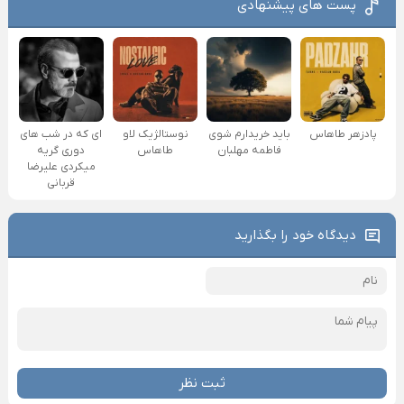
پست های پیشنهادی
پادزهر طاهاس
باید خریدارم شوی
نوستالژیک لاو
ای که در شب های
فاطمه مهلبان
طاهاس
دوری گریه
میکردی علیرضا
قربانی
دیدگاه خود را بگذارید
ثبت نظر