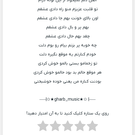
اﺻﻦ دﻟﻢ ﻧﻤﻴﺨﻮاد از اﻳﻦ ﻟﻮﻧﻪ درام
ﺗﻮ ﻗﻠﺒﺖ ﻋﺰﻳﺰم ﻣﻨﻮ راه دادی ﻋﺸﻘﻢ
اون ﺑﺎﻟﺎی ﺧﻮﻧﺖ ﺑﻬﻢ ﺟﺎ دادی ﻋﺸﻘﻢ
ﺑﻬﻢ ﭘﺮ و ﺑﺎل دادی ﻋﺸﻘﻢ
ﭼﻘﺪ ﺑﻬﻢ ﺣﺎل دادی ﻋﺸﻘﻢ
ﭼﻪ ﺧﻮﺑﻪ ﭘﺮ ﺑﺰﻧﻢ ﺑﻴﺎم رو ﺑﻮم دﻟﺖ
ﺧﻮدم ﻛﻨﺎرﺗﻢ ﻳﻪ ﻣﻮﻗﻊ ﻧﮕﻴﺮه دﻟﺖ
ﺗﻮ زﺧﻤﺎﻣﻮ ﺑﺴﺘﻰ ﺑﺎﻟﻤﻮ ﺧﻮش ﻛﺮدی
ﻫﺮ ﻣﻮﻗﻊ ﺣﺎﻟﻢ ﺑﺪ ﺑﻮد ﺣﺎﻟﻤﻮ ﺧﻮش ﻛﺮدی
ﺑﻮدﻧﺖ ﻛﻨﺎره ﻣﻦ ﻳﻌﻨﻰ ﺧﻮده ﺧﻮﺷﺒﺨﺘﻰ
—–| ✩★gharb_music★✩|—–
روی یک ستاره کلیک کنید تا به آن امتیاز دهید!