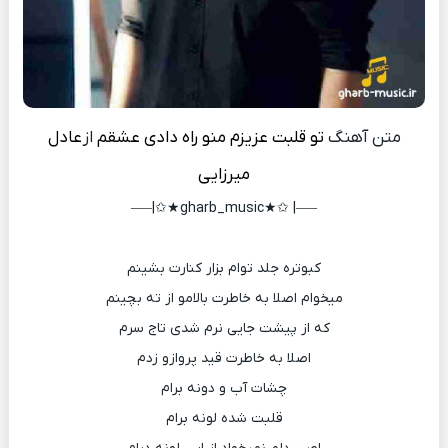
متن آهنگ
تو قلبت عزیزم منو راه دادی عشقم
از
عادل
میرزایی
—–| ✩★gharb_music★✩|—–
ﻛﺒﻮﺗﺮه ﺟﻠﺪ ﺗﻮام ﺑﺰار ﻛﻨﺎرت ﺑﺸﻴﻨﻢ
ﻣﻴﺨﻮام اﺻﻠﺎ ﺑﻪ ﺧﺎﻃﺮت ﺑﺎﻟﺎﻣﻮ از ﺗﻪ ﺑﭽﻴﻨﻢ
ﻛﻪ از ﭘﻴﺸﺖ ﺟﺎﻳﻰ ﻧﺮم ﺷﺪی ﺗﺎج ﺳﺮم
اﺻﻠﺎ ﺑﻪ ﺧﺎﻃﺮت ﻗﻴﺪ ﭘﺮوازو زدم
ﭼﺸﺎت آب و دوﻧﻪ ﺑﺮام
ﻗﻠﺒﺖ ﺷﺪه ﻟﻮﻧﻪ ﺑﺮام