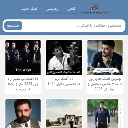
گلچین
ریمیکس
آهنگ جدید
جستجو
بهترین آهنگ های زین
50 آهنگ برتر
38 آهنگ بی نظیر از د
مالک + عکس شخصی و
غلامحسین نظری 1404
ویز 2025 تکی و یکجا
بیوگرافی 2025
فایل زیپ