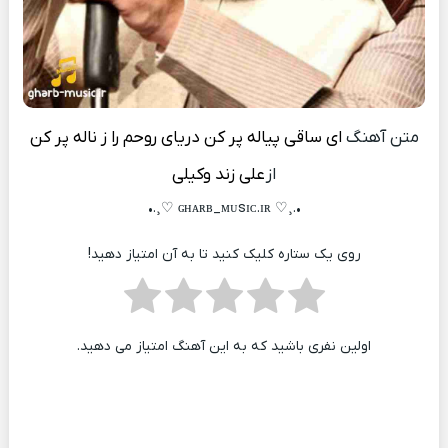
متن آهنگ
ای ﺳﺎﻗﻰ ﭘﻴﺎﻟﻪ ﭘﺮ ﻛﻦ درﻳﺎی روﺣﻢ را ز ﻧﺎﻟﻪ ﭘﺮ ﻛﻦ
از
علی زند وکیلی
•.¸♡ ɢʜᴀʀʙ_ᴍᴜsɪᴄ.ɪʀ ♡¸.•
روی یک ستاره کلیک کنید تا به آن امتیاز دهید!
اولین نفری باشید که به این آهنگ امتیاز می دهید.