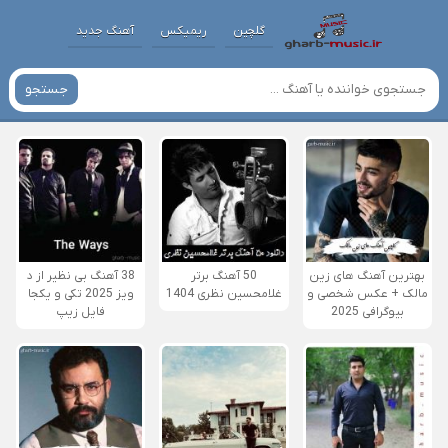
گلچین
ریمیکس
آهنگ جدید
جستجو
بهترین آهنگ های زین
50 آهنگ برتر
38 آهنگ بی نظیر از د
مالک + عکس شخصی و
غلامحسین نظری 1404
ویز 2025 تکی و یکجا
بیوگرافی 2025
فایل زیپ