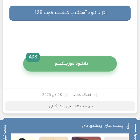
دانلود آهنگ با کیفیت خوب 128
ADS
دانلــود موزیــکیـــو
آهنگ جدید
28 می 2025
برچسب ها :
علی زند وکیلی
پست های پیشنهادی
پست بعدی
پست قبلی