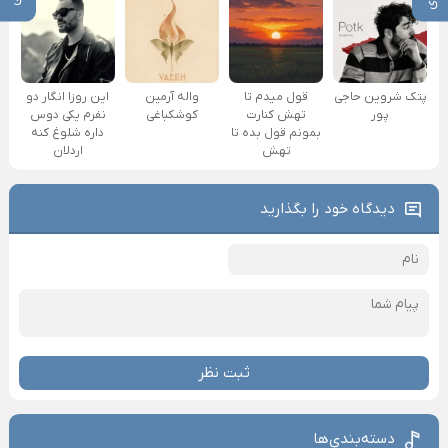
پتک شروین حاجی
قول میدم تا
واله آرمین
این روزا انگار دو
پور
تهش کنارت
کوشکباغی
نفرم یکی دوس
بمونم قول بده تا
داره شلوغ کنه
تهش
اردلان
دیدگاه خود را بگذارید
ثبت نظر
دسته‌بندی‌ها