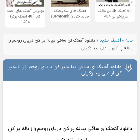
60 آهنگ طلایی مالک
آهنگ های سمیجنک
بهترین آهنگ های احمد
عزیزخوانی 1404
جدید 2025 (Semicenk)
کایا ( 40 آهنگ برتر)
1404
خانه
»
آهنگ جدید
»
دانلود آهنگ ای ﺳﺎﻗﻰ ﭘﻴﺎﻟﻪ ﭘﺮ ﻛﻦ درﻳﺎی روﺣﻢ را
ز ﻧﺎﻟﻪ ﭘﺮ ﻛﻦ از علی زند وکیلی
دانلود آهنگ ای ﺳﺎﻗﻰ ﭘﻴﺎﻟﻪ ﭘﺮ ﻛﻦ درﻳﺎی روﺣﻢ را ز ﻧﺎﻟﻪ ﭘﺮ
ﻛﻦ از علی زند وکیلی
دانلود آهنگ
ای ﺳﺎﻗﻰ ﭘﻴﺎﻟﻪ ﭘﺮ ﻛﻦ درﻳﺎی روﺣﻢ را ز ﻧﺎﻟﻪ ﭘﺮ ﻛﻦ