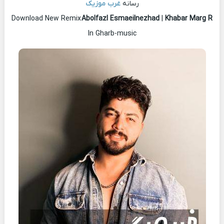
رسانه
غرب موزیک
Download New Remix
Abolfazl Esmaeilnezhad
|
Khabar Marg R
In Gharb-music