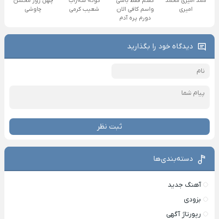
ممد امیری محمد
گفتم فقط باشی
کونه شه‌راب
چهل روز محسن
امیری
واسم کافی الان
شعیب کرمی
چاوشی
دورم پره آدم
دیدگاه خود را بگذارید
ثبت نظر
دسته‌بندی‌ها
آهنگ جدید
بزودی
رپورتاژ آگهی