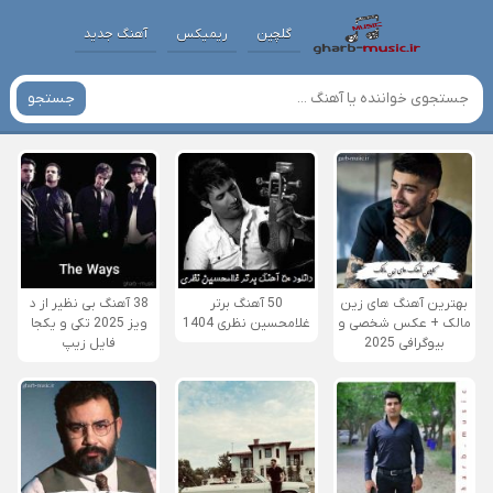
گلچین
ریمیکس
آهنگ جدید
جستجو
بهترین آهنگ های زین
50 آهنگ برتر
38 آهنگ بی نظیر از د
مالک + عکس شخصی و
غلامحسین نظری 1404
ویز 2025 تکی و یکجا
بیوگرافی 2025
فایل زیپ