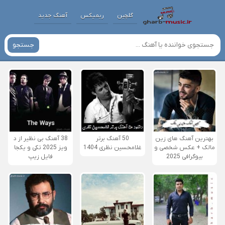
گلچین
ریمیکس
آهنگ جدید
جستجو
بهترین آهنگ های زین
50 آهنگ برتر
38 آهنگ بی نظیر از د
مالک + عکس شخصی و
غلامحسین نظری 1404
ویز 2025 تکی و یکجا
بیوگرافی 2025
فایل زیپ