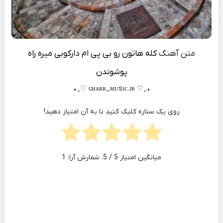
متن آهنگ
کله هاتون رو بی پی ام دارکوبی میره راه
پوشوندن
•.¸♡ ɢʜᴀʀʙ_ᴍᴜsɪᴄ.ɪʀ ♡¸.•
روی یک ستاره کلیک کنید تا به آن امتیاز دهید!
میانگین امتیاز
5
/ 5. شمارش آرا:
1