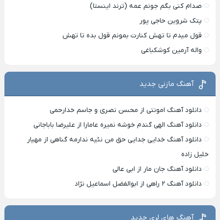
صدام کنی بگم جونم عمه (ترند اینستا)
پتک شروین حاجی پور
قول میدم تا تهش کنارت بمونم قول بده تا تهش
واله آرمین کوشکباغی
آهنگ مازنی جدید
دانلود آهنگ امونتی از محسن نصری و جاسم خدارحمی
دانلود آهنگ الهی گندم خوشه نمیره عامارا از علیرضا باباجانی
دانلود آهنگ خدایی جدایی حق من نئیه ندارمه گناهی از مهیار
خلیل زاده
دانلود آهنگ جان مار از ابی عالی
دانلود آهنگ ۲ راهی از ابوالفضل اسماعیل نژاد
آهنگ های لری جدید