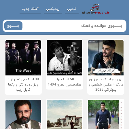
گلچین
ریمیکس
آهنگ جدید
جستجو
بهترین آهنگ های زین
50 آهنگ برتر
38 آهنگ بی نظیر از د
مالک + عکس شخصی و
غلامحسین نظری 1404
ویز 2025 تکی و یکجا
بیوگرافی 2025
فایل زیپ