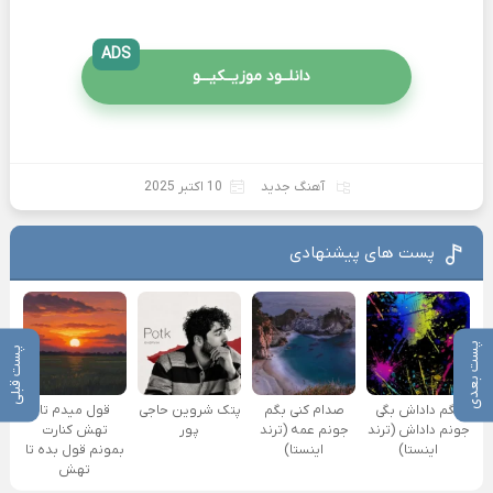
ADS
دانلــود موزیــکیـــو
آهنگ جدید
10 اکتبر 2025
پست های پیشنهادی
پست بعدی
پست قبلی
بگم داداش بگی
صدام کنی بگم
پتک شروین حاجی
قول میدم تا
جونم داداش (ترند
جونم عمه (ترند
پور
تهش کنارت
اینستا)
اینستا)
بمونم قول بده تا
تهش