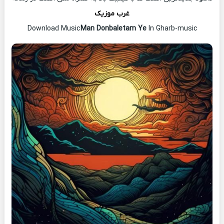
غرب موزیک
Download Music
Man Donbaletam Ye
In Gharb-music