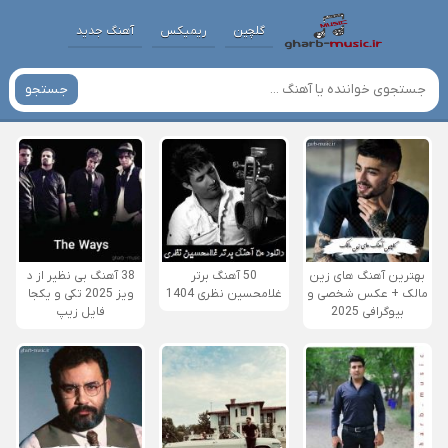
گلچین
ریمیکس
آهنگ جدید
جستجو
بهترین آهنگ های زین
50 آهنگ برتر
38 آهنگ بی نظیر از د
مالک + عکس شخصی و
غلامحسین نظری 1404
ویز 2025 تکی و یکجا
بیوگرافی 2025
فایل زیپ