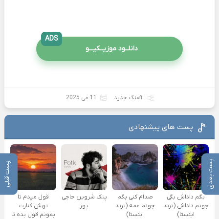
ADS
دانلــود موزیــکیـــو
آهنگ جدید
11 می 2025
پست های پیشنهادی
پست بعدی
پست قبلی
بگم داداش بگی
صدام کنی بگم
پتک شروین حاجی
قول میدم تا
جونم داداش (ترند
جونم عمه (ترند
پور
تهش کنارت
اینستا)
اینستا)
بمونم قول بده تا