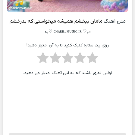
متن آهنگ
مامان ببخشم همیشه میخواستی که بدرخشم
•.¸♡ ɢʜᴀʀʙ_ᴍᴜsɪᴄ.ɪʀ ♡¸.•
روی یک ستاره کلیک کنید تا به آن امتیاز دهید!
اولین نفری باشید که به این آهنگ امتیاز می دهید.