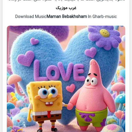
غرب موزیک
Download Music
Maman Bebakhsham
In Gharb-music