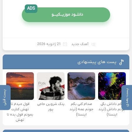
ADS
دانلــود موزیــکیـــو
آهنگ جدید
21 ژانویه 2026
پست های پیشنهادی
پست بعدی
پست قبلی
بگم داداش بگی
صدام کنی بگم
پتک شروین حاجی
قول میدم تا
جونم داداش (ترند
جونم عمه (ترند
پور
تهش کنارت
اینستا)
اینستا)
بمونم قول بده تا
تهش