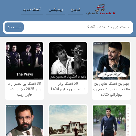
گلچین
ریمیکس
آهنگ جدید
جستجو
بهترین آهنگ های زین
50 آهنگ برتر
38 آهنگ بی نظیر از د
مالک + عکس شخصی و
غلامحسین نظری 1404
ویز 2025 تکی و یکجا
بیوگرافی 2025
فایل زیپ