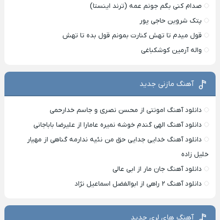
صدام کنی بگم جونم عمه (ترند اینستا)
پتک شروین حاجی پور
قول میدم تا تهش کنارت بمونم قول بده تا تهش
واله آرمین کوشکباغی
آهنگ مازنی جدید
دانلود آهنگ امونتی از محسن نصری و جاسم خدارحمی
دانلود آهنگ الهی گندم خوشه نمیره عامارا از علیرضا باباجانی
دانلود آهنگ خدایی جدایی حق من نئیه ندارمه گناهی از مهیار
خلیل زاده
دانلود آهنگ جان مار از ابی عالی
دانلود آهنگ ۲ راهی از ابوالفضل اسماعیل نژاد
آهنگ های لری جدید