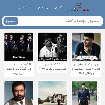
گلچین
ریمیکس
آهنگ جدید
جستجو
بهترین آهنگ های زین
50 آهنگ برتر
38 آهنگ بی نظیر از د
مالک + عکس شخصی و
غلامحسین نظری 1404
ویز 2025 تکی و یکجا
بیوگرافی 2025
فایل زیپ