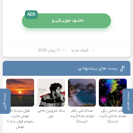
ADS
دانلــود موزیــکیـــو
آهنگ جدید
11 ژوئن 2025
پست های پیشنهادی
پست بعدی
پست قبلی
بگم داداش بگی
صدام کنی بگم
پتک شروین حاجی
قول میدم تا
جونم داداش (ترند
جونم عمه (ترند
پور
تهش کنارت
اینستا)
اینستا)
بمونم قول بده تا
تهش